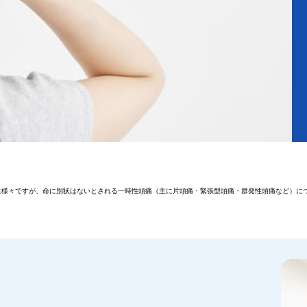
は様々ですが、命に別状はないとされる一時性頭痛（主に片頭痛・緊張型頭痛・群発性頭痛など）に
。