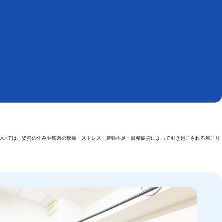
ついては、姿勢の歪みや筋肉の緊張・ストレス・運動不足・眼精疲労によって引き起こされる肩こり