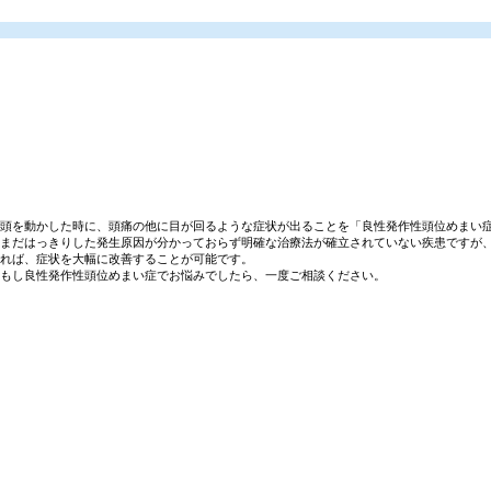
頭を動かした時に、頭痛の他に目が回るような症状が出ることを「良性発作性頭位めまい
まだはっきりした発生原因が分かっておらず明確な治療法が確立されていない疾患ですが
れば、症状を大幅に改善することが可能です。
もし良性発作性頭位めまい症でお悩みでしたら、一度ご相談ください。