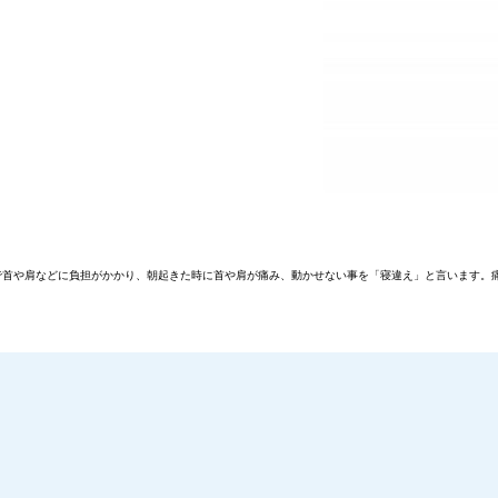
で首や肩などに負担がかかり、朝起きた時に首や肩が痛み、動かせない事を「寝違え」と言います。