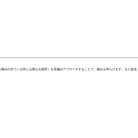
（痛みの出ている所とは異なる箇所）を見極めアプローチすることで、痛みを和らげます。また血流