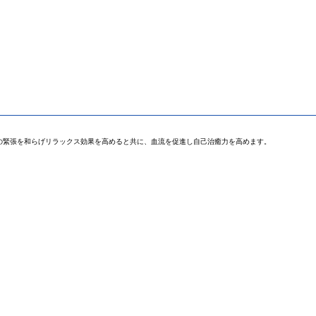
の緊張を和らげリラックス効果を高めると共に、血流を促進し自己治癒力を高めます。