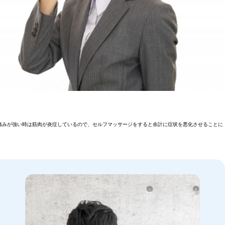
痛みが強い時は筋肉が炎症しているので、セルフマッサージをすると余計に症状を悪化させることに