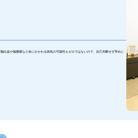
が脳出血や脳腫瘍など命にかかわる病気の可能性もゼロではないので、自己判断せず早めに